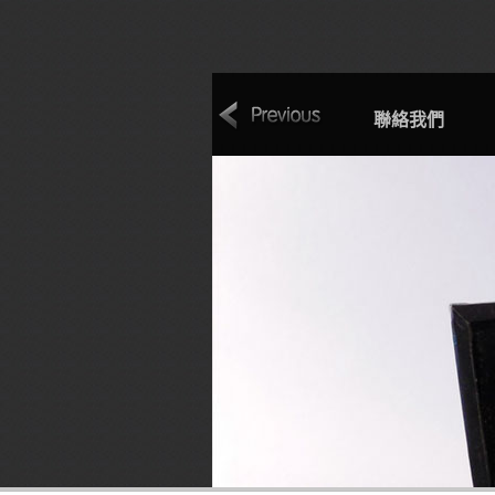
F & Q
磅秤首頁
關於電子磅秤
聯絡我們