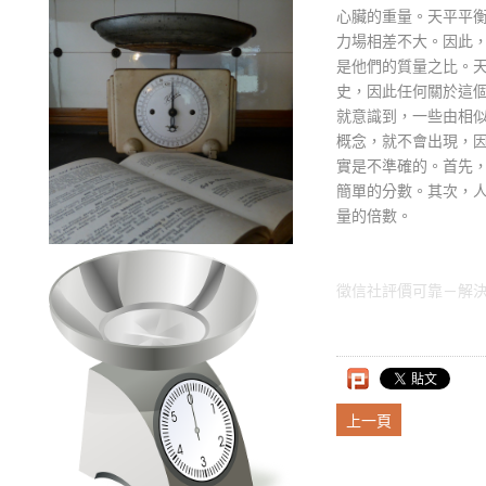
心臟的重量。天平平
力場相差不大。因此
是他們的質量之比。
史，因此任何關於這
就意識到，一些由相
概念，就不會出現，
實是不準確的。首先
簡單的分數。其次，
量的倍數。
徵信社評價可靠－解決
上一頁